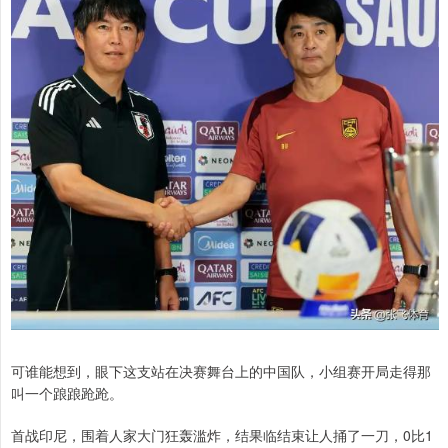
可谁能想到，眼下这支站在决赛舞台上的中国队，小组赛开局走得那
叫一个踉踉跄跄。
首战印尼，围着人家大门狂轰滥炸，结果临结束让人捅了一刀，0比1