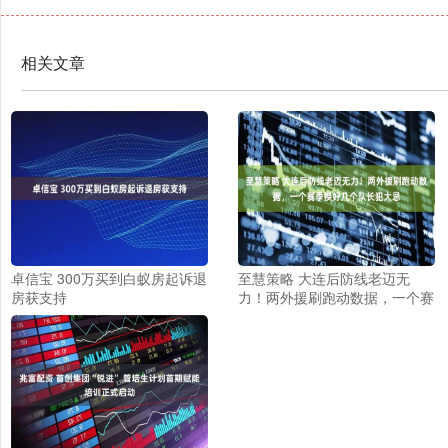
相关文章
卓信宝 300万买到白蚁房起诉退
至慧策略 大连后防线老迈无
房获支持
力！两外援刷跑动数据，一个赛
季换好几个队长犯大忌