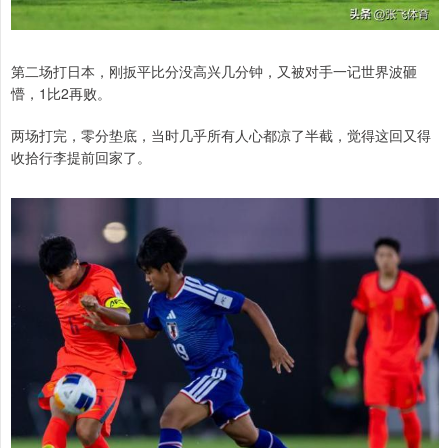
第二场打日本，刚扳平比分没高兴几分钟，又被对手一记世界波砸
懵，1比2再败。
两场打完，零分垫底，当时几乎所有人心都凉了半截，觉得这回又得
收拾行李提前回家了。