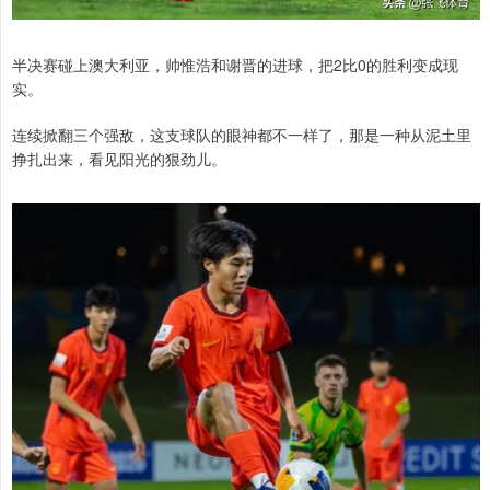
半决赛碰上澳大利亚，帅惟浩和谢晋的进球，把2比0的胜利变成现
实。
连续掀翻三个强敌，这支球队的眼神都不一样了，那是一种从泥土里
挣扎出来，看见阳光的狠劲儿。