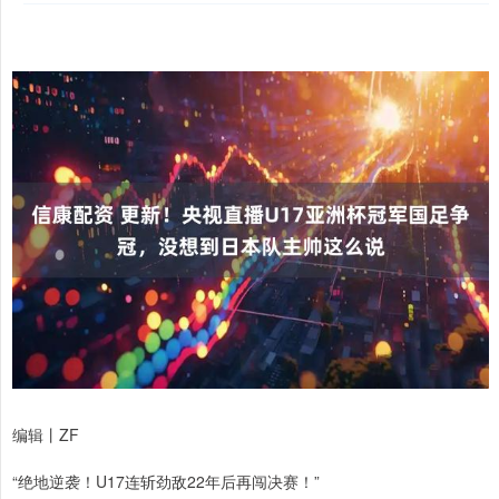
编辑丨ZF
“绝地逆袭！U17连斩劲敌22年后再闯决赛！”