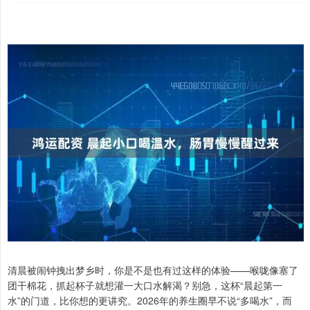
清晨被闹钟拽出梦乡时，你是不是也有过这样的体验——喉咙像塞了
团干棉花，抓起杯子就想灌一大口水解渴？别急，这杯“晨起第一
水”的门道，比你想的更讲究。2026年的养生圈早不说“多喝水”，而