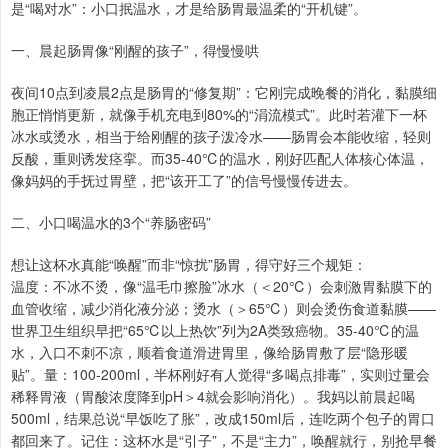
是“喝对水”：小口抿温水，才是给肠胃最温柔的“开机键”。
一、晨起肠胃像“刚醒的孩子”，得慢慢哄
夜间10点到凌晨2点是肠胃的“修复期”：它刚完成晚餐的消化，黏膜细
胞正悄悄更新，就像手机充电到80%的“涓流模式”。此时若灌下一杯
冰水或烫水，相当于给刚醒的孩子泼冷水——肠胃会本能收缩，轻则
反酸，重则诱发痉挛。而35-40℃的温水，刚好匹配人体核心体温，
像妈妈的手抚过胃壁，把“该开工了”的信号慢慢传进去。
二、小口喝温水的3个“养肠密码”
想让这杯水真能“唤醒”而非“惊扰”肠胃，得守好三个规矩：
温度：不冰不烫，像“温毛巾擦脸”冰水（＜20℃）会刺激胃黏膜下的
血管收缩，减少消化液分泌；烫水（＞65℃）则会烫伤食道黏膜——
世界卫生组织早把“65℃以上热饮”列为2A类致癌物。35-40℃的温
水，入口不刺不凉，顺着食道滑进胃里，像给肠胃敷了层“隐形暖
贴”。量：100-200ml，半杯刚好有人觉得“多喝点排毒”，实则过量会
稀释胃液（胃酸浓度降到pH＞4就会影响消化）。我妈以前晨起喝
500ml，结果总说“早饭吃了胀”，改成150ml后，连吃两个包子的胃口
都回来了。记住：这杯水是“引子”，不是“主力”，唤醒就行，别抢早餐