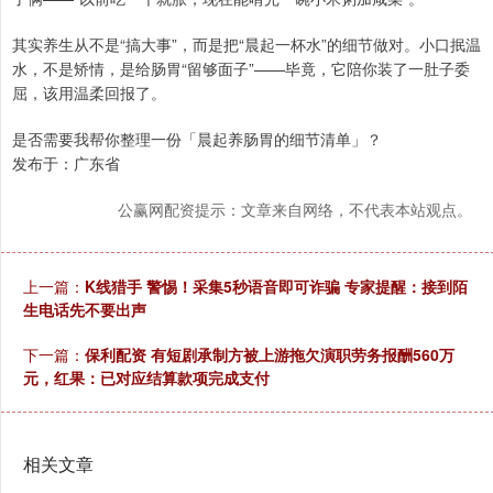
其实养生从不是“搞大事”，而是把“晨起一杯水”的细节做对。小口抿温
水，不是矫情，是给肠胃“留够面子”——毕竟，它陪你装了一肚子委
屈，该用温柔回报了。
是否需要我帮你整理一份「晨起养肠胃的细节清单」？
发布于：广东省
公赢网配资提示：文章来自网络，不代表本站观点。
上一篇：
K线猎手 警惕！采集5秒语音即可诈骗 专家提醒：接到陌
生电话先不要出声
下一篇：
保利配资 有短剧承制方被上游拖欠演职劳务报酬560万
元，红果：已对应结算款项完成支付
相关文章