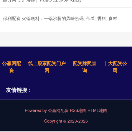
保利配资 火锅底料：一锅沸腾的风味密码_带着_香料_食材
公赢网配
线上股票配资门户
配资牌照查
十大配资公
资
网
询
司
友情链接：
Powered by
公赢网配资
RSS地图
HTML地图
Copyright
© 2023-2026