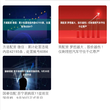
方道配资 微信：累计处置违规
简配资 梦想越大，股价越伤！
内容42193条，处置账号6084
仅剩理想汽车守住千亿尊严
个
国睿信配 苏宁易购双11提前至
国庆档，9月30日正式开启