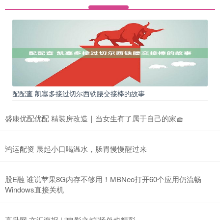
配配查 凯塞多接过切尔西铁腰交接棒的故事
盛康优配优配 精装房改造｜当女生有了属于自己的家🧺
鸿运配资 晨起小口喝温水，肠胃慢慢醒过来
股E融 谁说苹果8G内存不够用！MBNeo打开60个应用仍流畅
Windows直接关机
高升网 文汇海报 | “电影之城”场外也精彩