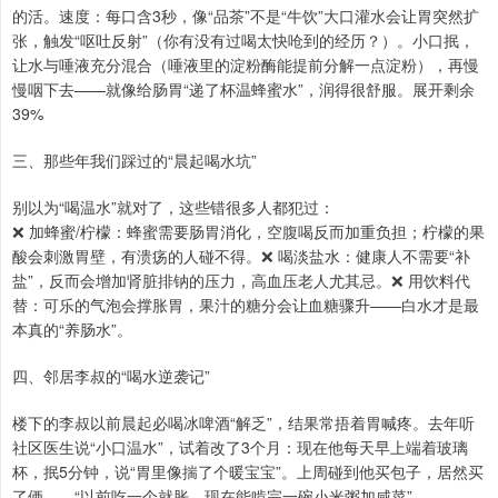
的活。速度：每口含3秒，像“品茶”不是“牛饮”大口灌水会让胃突然扩
张，触发“呕吐反射”（你有没有过喝太快呛到的经历？）。小口抿，
让水与唾液充分混合（唾液里的淀粉酶能提前分解一点淀粉），再慢
慢咽下去——就像给肠胃“递了杯温蜂蜜水”，润得很舒服。展开剩余
39%
三、那些年我们踩过的“晨起喝水坑”
别以为“喝温水”就对了，这些错很多人都犯过：
❌ 加蜂蜜/柠檬：蜂蜜需要肠胃消化，空腹喝反而加重负担；柠檬的果
酸会刺激胃壁，有溃疡的人碰不得。❌ 喝淡盐水：健康人不需要“补
盐”，反而会增加肾脏排钠的压力，高血压老人尤其忌。❌ 用饮料代
替：可乐的气泡会撑胀胃，果汁的糖分会让血糖骤升——白水才是最
本真的“养肠水”。
四、邻居李叔的“喝水逆袭记”
楼下的李叔以前晨起必喝冰啤酒“解乏”，结果常捂着胃喊疼。去年听
社区医生说“小口温水”，试着改了3个月：现在他每天早上端着玻璃
杯，抿5分钟，说“胃里像揣了个暖宝宝”。上周碰到他买包子，居然买
了俩——“以前吃一个就胀，现在能啃完一碗小米粥加咸菜”。