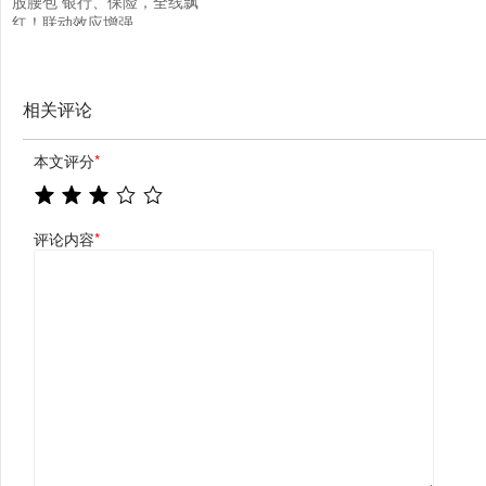
股腰包 银行、保险，全线飘
红！联动效应增强
相关评论
本文评分
*
评论内容
*