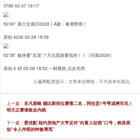
3786 03-07 19:17
50'00'' 第六交易日0228丨A股：春潮带雨！
原创 4236 02-28 18:58
02'38'' 板块要“见顶"？方法思路要找对！丨《问策2026》
原创 6 45 02-06 18:52 一财最热 点击关闭
公赢网配资提示：文章来自网络，不代表本站观点。
上一篇：
非凡策略 德比斯排位赛第二名，阿拉贡1号弯成摔车坑！
明天正赛谁敢走内线
下一篇：
爱优配 纽约房地产大亨反对“向富人征税”口号，称其类
似“令人作呕的种族辱骂”