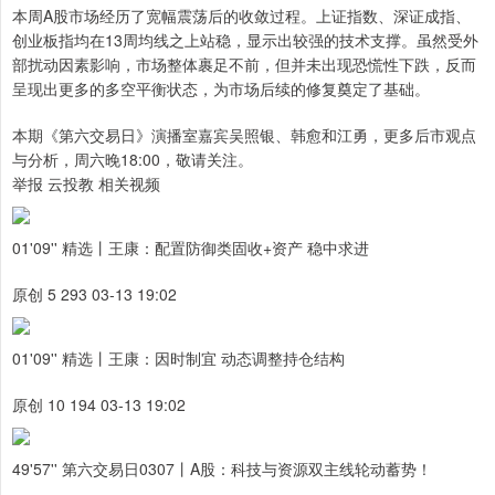
本周A股市场经历了宽幅震荡后的收敛过程。上证指数、深证成指、
创业板指均在13周均线之上站稳，显示出较强的技术支撑。虽然受外
部扰动因素影响，市场整体裹足不前，但并未出现恐慌性下跌，反而
呈现出更多的多空平衡状态，为市场后续的修复奠定了基础。
本期《第六交易日》演播室嘉宾吴照银、韩愈和江勇，更多后市观点
与分析，周六晚18:00，敬请关注。
举报 云投教 相关视频
01'09'' 精选丨王康：配置防御类固收+资产 稳中求进
原创 5 293 03-13 19:02
01'09'' 精选丨王康：因时制宜 动态调整持仓结构
原创 10 194 03-13 19:02
49'57'' 第六交易日0307丨A股：科技与资源双主线轮动蓄势！