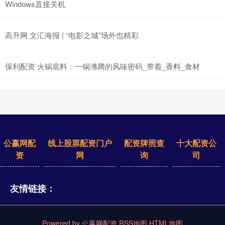
Windows直接关机
高升网 文汇海报 | “电影之城”场外也精彩
保利配资 火锅底料：一锅沸腾的风味密码_带着_香料_食材
公赢网配
线上股票配资门户
配资牌照查
十大配资公
资
网
询
司
友情链接：
Powered by
公赢网配资
RSS地图
HTML地图