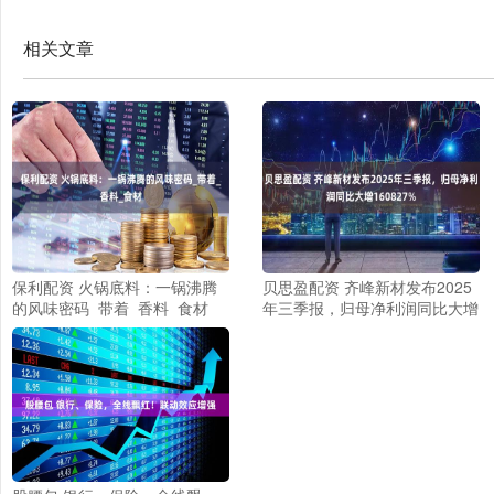
相关文章
保利配资 火锅底料：一锅沸腾
贝思盈配资 齐峰新材发布2025
的风味密码_带着_香料_食材
年三季报，归母净利润同比大增
160827%