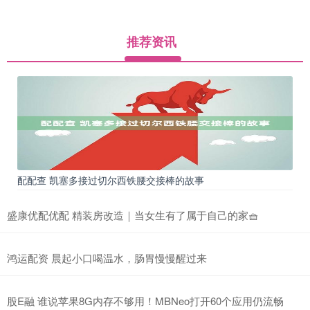
推荐资讯
配配查 凯塞多接过切尔西铁腰交接棒的故事
盛康优配优配 精装房改造｜当女生有了属于自己的家🧺
鸿运配资 晨起小口喝温水，肠胃慢慢醒过来
股E融 谁说苹果8G内存不够用！MBNeo打开60个应用仍流畅