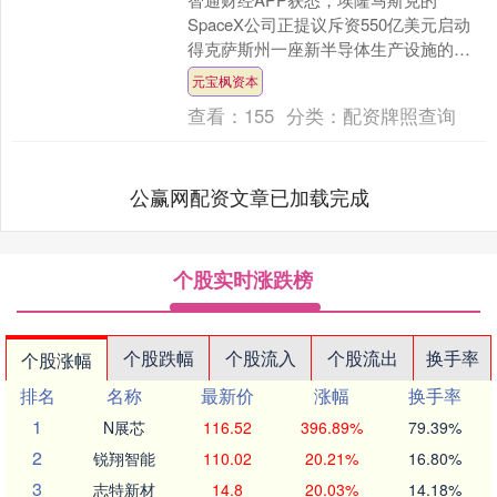
SpaceX公司正提议斥资550亿美元启动
得克萨斯州一座新半导体生产设施的建
设，朝着他命名为Terafab的宏大项目迈
元宝枫资本
出关键一步....
查看：
155
分类：
配资牌照查询
公赢网配资文章已加载完成
个股实时涨跌榜
个股跌幅
个股流入
个股流出
换手率
个股涨幅
排名
名称
最新价
涨幅
换手率
1
N展芯
116.52
396.89%
79.39%
2
锐翔智能
110.02
20.21%
16.80%
3
志特新材
14.8
20.03%
14.18%