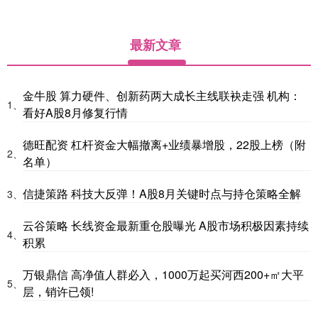
最新文章
金牛股 算力硬件、创新药两大成长主线联袂走强 机构：
1、
看好A股8月修复行情
德旺配资 杠杆资金大幅撤离+业绩暴增股，22股上榜（附
2、
名单）
信捷策路 科技大反弹！A股8月关键时点与持仓策略全解
3、
云谷策略 长线资金最新重仓股曝光 A股市场积极因素持续
4、
积累
万银鼎信 高净值人群必入，1000万起买河西200+㎡大平
5、
层，销许已领!