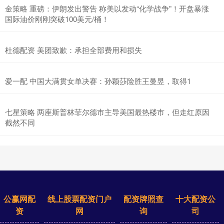
金策略 重磅：伊朗发出警告 称美以发动“化学战争”！开盘暴涨
国际油价刚刚突破100美元/桶！
杜德配资 美团致歉：承担全部费用和损失
爱一配 中国大满贯女单决赛：孙颖莎险胜王曼昱，取得1
七星策略 两座斯普林菲尔德市主导美国最热楼市，但走红原因
截然不同
公赢网配
线上股票配资门户
配资牌照查
十大配资公
资
网
询
司