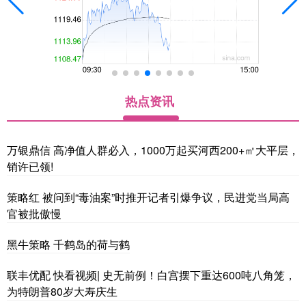
热点资讯
万银鼎信 高净值人群必入，1000万起买河西200+㎡大平层，
销许已领!
策略红 被问到“毒油案”时推开记者引爆争议，民进党当局高
官被批傲慢
黑牛策略 千鹤岛的荷与鹤
联丰优配 快看视频| 史无前例！白宫摆下重达600吨八角笼，
为特朗普80岁大寿庆生